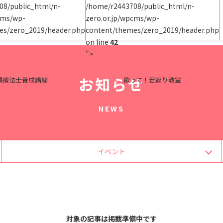
08/public_html/n-
/home/r2443708/public_html/n-
cms/wp-
zero.or.jp/wpcms/wp-
es/zero_2019/header.php
content/themes/zero_2019/header.php
on line
42
">
お知らせ
唱療法士養成講座
歌って！若返り教室
NEWS
イベント
対象の記事は掲載準備中です