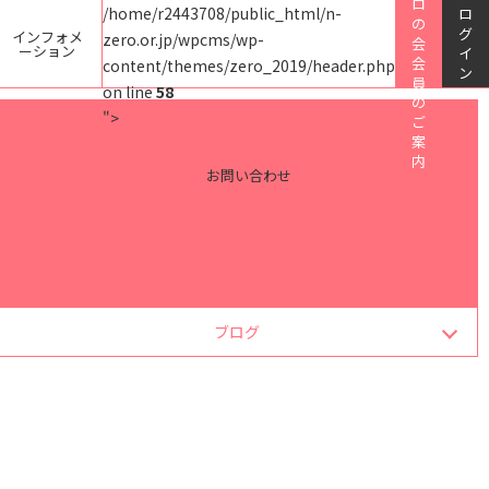
ロ
/home/r2443708/public_html/n-
ロ
の
グ
インフォメ
zero.or.jp/wpcms/wp-
会
ーション
イ
会
content/themes/zero_2019/header.php
ン
員
on line
58
の
">
ご
案
内
お問い合わせ
ブログ