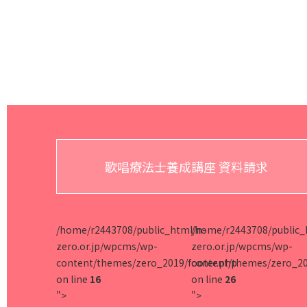
歌唱療法士養成講座 資料請求
/home/r2443708/public_html/n-
/home/r2443708/public_
zero.or.jp/wpcms/wp-
zero.or.jp/wpcms/wp-
content/themes/zero_2019/footer.php
content/themes/zero_20
on line
16
on line
26
">
">