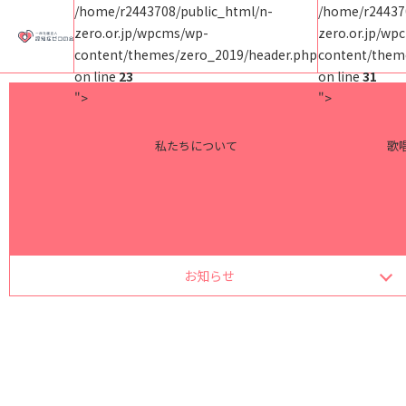
/home/r2443708/public_html/n-
/home/r24437
zero.or.jp/wpcms/wp-
zero.or.jp/wp
content/themes/zero_2019/header.php
content/them
on line
23
on line
31
">
">
私たちについて
歌
お知らせ