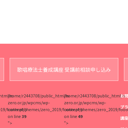
歌唱療法士養成講座 受講前相談申し込み
html/n-
/home/r2443708/public_html/n-
/home/r2443708/public_html/n-
お
zero.or.jp/wpcms/wp-
zero.or.jp/wpcms/wp-
プ
19/footer.php
content/themes/zero_2019/footer.php
content/themes/zero_2019/foot
on line
39
on line
49
講
">
">