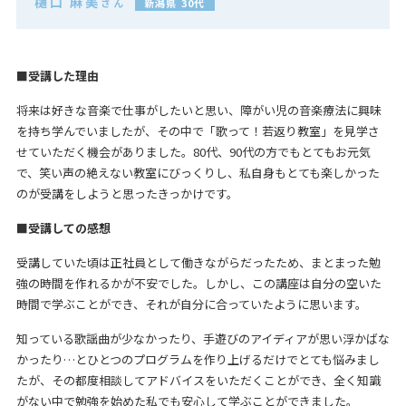
樋口 麻美
新潟県
30代
■受講した理由
将来は好きな音楽で仕事がしたいと思い、障がい児の音楽療法に興味
を持ち学んでいましたが、その中で「歌って！若返り教室」を見学さ
せていただく機会がありました。80代、90代の方でもとてもお元気
で、笑い声の絶えない教室にびっくりし、私自身もとても楽しかった
のが受講をしようと思ったきっかけです。
■受講しての感想
受講していた頃は正社員として働きながらだったため、まとまった勉
強の時間を作れるかが不安でした。しかし、この講座は自分の空いた
時間で学ぶことができ、それが自分に合っていたように思います。
知っている歌謡曲が少なかったり、手遊びのアイディアが思い浮かばな
かったり…とひとつのプログラムを作り上げるだけでとても悩みまし
たが、その都度相談してアドバイスをいただくことができ、全く知識
がない中で勉強を始めた私でも安心して学ぶことができました。