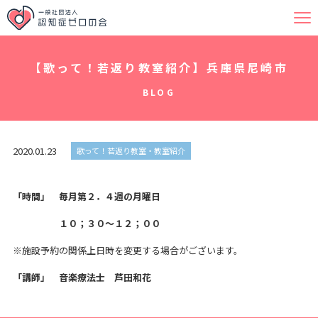
【歌って！若返り教室紹介】兵庫県尼崎市
BLOG
2020.01.23
歌って！若返り教室・教室紹介
「時間」 毎月第２．４週の月曜日
１０；３０～１２；００
※施設予約の関係上日時を変更する場合がございます。
「講師」 音楽療法士 芦田和花